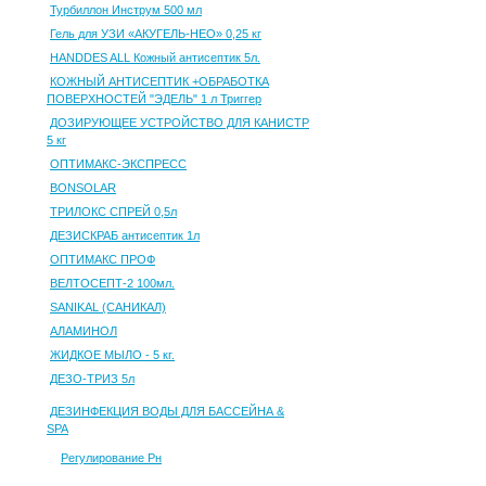
Турбиллон Инструм 500 мл
Гель для УЗИ «АКУГЕЛЬ-НЕО» 0,25 кг
HANDDES ALL Кожный антисептик 5л.
КОЖНЫЙ АНТИСЕПТИК +ОБРАБОТКА
ПОВЕРХНОСТЕЙ "ЭДЕЛЬ" 1 л Триггер
ДОЗИРУЮЩЕЕ УСТРОЙСТВО ДЛЯ КАНИСТР
5 кг
ОПТИМАКС-ЭКСПРЕСС
BONSOLAR
ТРИЛОКС СПРЕЙ 0,5л
ДЕЗИСКРАБ антисептик 1л
ОПТИМАКС ПРОФ
ВЕЛТОСЕПТ-2 100мл.
SANIKAL (САНИКАЛ)
АЛАМИНОЛ
ЖИДКОЕ МЫЛО - 5 кг.
ДЕЗО-ТРИЗ 5л
ДЕЗИНФЕКЦИЯ ВОДЫ ДЛЯ БАССЕЙНА &
SPA
Регулирование Рн