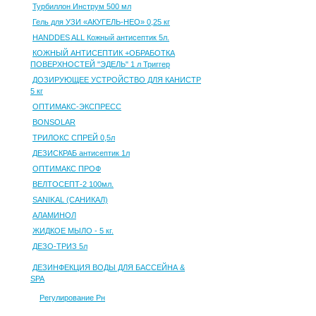
Турбиллон Инструм 500 мл
Гель для УЗИ «АКУГЕЛЬ-НЕО» 0,25 кг
HANDDES ALL Кожный антисептик 5л.
КОЖНЫЙ АНТИСЕПТИК +ОБРАБОТКА
ПОВЕРХНОСТЕЙ "ЭДЕЛЬ" 1 л Триггер
ДОЗИРУЮЩЕЕ УСТРОЙСТВО ДЛЯ КАНИСТР
5 кг
ОПТИМАКС-ЭКСПРЕСС
BONSOLAR
ТРИЛОКС СПРЕЙ 0,5л
ДЕЗИСКРАБ антисептик 1л
ОПТИМАКС ПРОФ
ВЕЛТОСЕПТ-2 100мл.
SANIKAL (САНИКАЛ)
АЛАМИНОЛ
ЖИДКОЕ МЫЛО - 5 кг.
ДЕЗО-ТРИЗ 5л
ДЕЗИНФЕКЦИЯ ВОДЫ ДЛЯ БАССЕЙНА &
SPA
Регулирование Рн