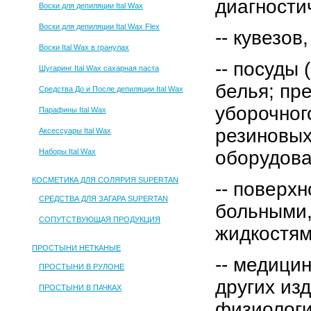
диагности
Воски для депиляции Ital Wax
Воски для депиляции Ital Wax Flex
-- кувезов
Воски Ital Wax в гранулах
-- посуды
Шугаринг Ital Wax сахарная паста
белья; пр
Средства До и После депиляции Ital Wax
уборочног
Парафины Ital Wax
резиновых
Аксессуары Ital Wax
Наборы Ital Wax
оборудова
КОСМЕТИКА ДЛЯ СОЛЯРИЯ SUPERTAN
-- поверх
СРЕДСТВА ДЛЯ ЗАГАРА SUPERTAN
больными,
СОПУТСТВУЮЩАЯ ПРОДУКЦИЯ
жидкостям
ПРОСТЫНИ НЕТКАНЫЕ
-- медици
ПРОСТЫНИ В РУЛОНЕ
других из
ПРОСТЫНИ В ПАЧКАХ
физиологи