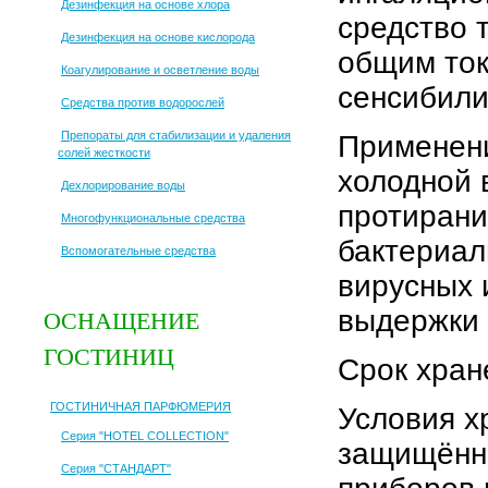
Дезинфекция на основе хлора
средство 
Дезинфекция на основе кислорода
общим ток
Коагулирование и осветление воды
сенсибили
Средства против водорослей
Препораты для стабилизации и удаления
Применени
солей жесткости
холодной 
Дехлорирование воды
протирани
Многофункциональные средства
бактериал
Вспомогательные средства
вирусных 
выдержки 
ОСНАЩЕНИЕ
ГОСТИНИЦ
Срок хране
ГОСТИНИЧНАЯ ПАРФЮМЕРИЯ
Условия х
Серия "HOTEL COLLECTION"
защищённы
Серия "СТАНДАРТ"