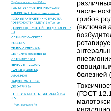
различных
Турбиллон Инструм 500 мл
Гель для УЗИ «АКУГЕЛЬ-НЕО» 0,25 кг
числе воз
HANDDES ALL Кожный антисептик 5л.
грибов ро
КОЖНЫЙ АНТИСЕПТИК +ОБРАБОТКА
ПОВЕРХНОСТЕЙ "ЭДЕЛЬ" 1 л Триггер
(включая 
ДОЗИРУЮЩЕЕ УСТРОЙСТВО ДЛЯ КАНИСТР
5 кг
возбудите
ОПТИМАКС-ЭКСПРЕСС
ротавирус
BONSOLAR
ТРИЛОКС СПРЕЙ 0,5л
энтеральн
ДЕЗИСКРАБ антисептик 1л
пневмонии,
ОПТИМАКС ПРОФ
овоцидным
ВЕЛТОСЕПТ-2 100мл.
SANIKAL (САНИКАЛ)
болезней 
АЛАМИНОЛ
ЖИДКОЕ МЫЛО - 5 кг.
Токсичнос
ДЕЗО-ТРИЗ 5л
(ГОСТ 12.
ДЕЗИНФЕКЦИЯ ВОДЫ ДЛЯ БАССЕЙНА &
SPA
малотокси
Регулирование Рн
ингаляцио