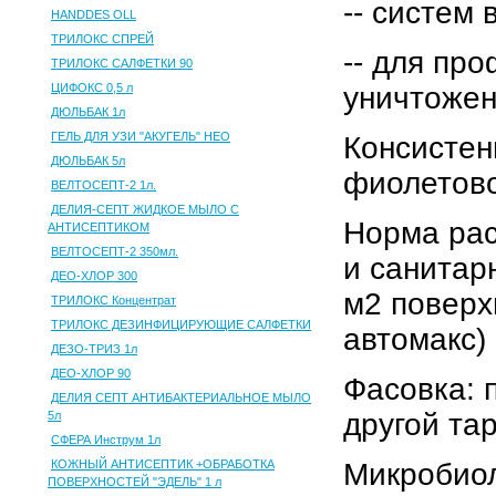
-- систем
HANDDES OLL
ТРИЛОКС СПРЕЙ
-- для пр
ТРИЛОКС САЛФЕТКИ 90
ЦИФОКС 0,5 л
уничтожен
ДЮЛЬБАК 1л
ГЕЛЬ ДЛЯ УЗИ "АКУГЕЛЬ" НЕО
Консистен
ДЮЛЬБАК 5л
фиолетово
ВЕЛТОСЕПТ-2 1л.
ДЕЛИЯ-СЕПТ ЖИДКОЕ МЫЛО С
Норма рас
АНТИСЕПТИКОМ
ВЕЛТОСЕПТ-2 350мл.
и санитар
ДЕО-ХЛОР 300
м2 поверх
ТРИЛОКС Концентрат
ТРИЛОКС ДЕЗИНФИЦИРУЮЩИЕ САЛФЕТКИ
автомакс)
ДЕЗО-ТРИЗ 1л
ДЕО-ХЛОР 90
Фасовка: 
ДЕЛИЯ СЕПТ АНТИБАКТЕРИАЛЬНОЕ МЫЛО
другой та
5л
СФЕРА Инструм 1л
КОЖНЫЙ АНТИСЕПТИК +ОБРАБОТКА
Микробиол
ПОВЕРХНОСТЕЙ "ЭДЕЛЬ" 1 л