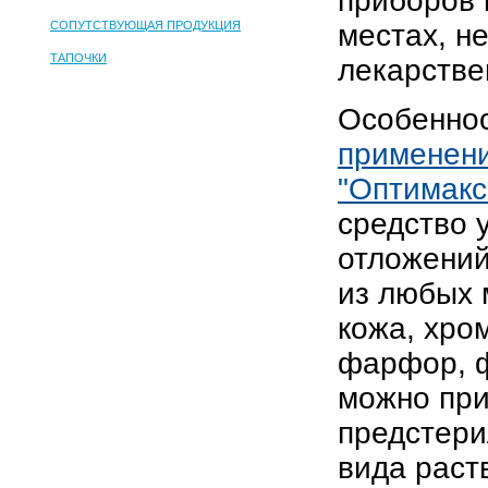
приборов 
СОПУТСТВУЮЩАЯ ПРОДУКЦИЯ
местах, н
ТАПОЧКИ
лекарстве
Особеннос
применен
"Оптимакс
cредство 
отложений
из любых 
кожа, хро
фарфор, ф
можно при
предстери
вида раст