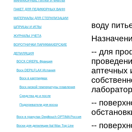
МАНИКЮРНЫЕ ПИЛКИ И ФАЙЛЫ
ПАКЕТ ДЛЯ ПЕДИКЮРНЫХ ВАНН
МАТЕРИАЛЫ ДЛЯ СТЕРИЛИЗАЦИИ
воду пить
ШПРИЦЫ И ИГЛЫ
ЖУРНАЛЫ УЧЕТА
Назначен
ВОРОТНИЧКИ ПАРИКМАХЕРСКИЕ
-- для пр
ДЕПИЛЯЦИЯ
проведени
ВОСК CIREPIL Франция
аптечных 
Воск DEPILFLAX Испания
собственн
Воск в картриджах
лаборатор
Воск низкой температуры плавления
Средства до и после
-- поверх
Подогреватели для воска
обстановк
Воск в гранулах Depiltouch OPTIMA Россия
-- поверх
Воски для депиляции Ital Wax Top Line