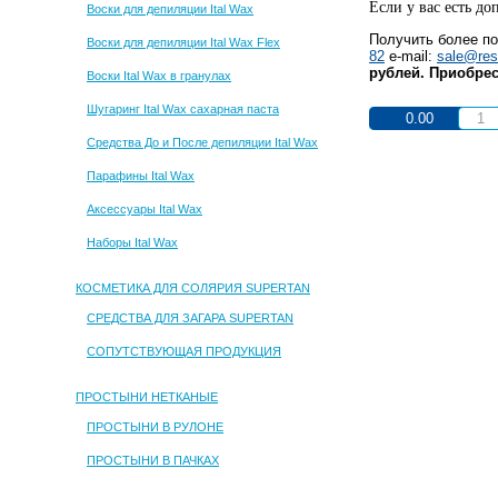
Если у вас есть д
Воски для депиляции Ital Wax
Получить более п
Воски для депиляции Ital Wax Flex
82
e-mail:
sale@res
рублей. Приобрес
Воски Ital Wax в гранулах
Шугаринг Ital Wax сахарная паста
0.00
Средства До и После депиляции Ital Wax
Парафины Ital Wax
Аксессуары Ital Wax
Наборы Ital Wax
КОСМЕТИКА ДЛЯ СОЛЯРИЯ SUPERTAN
СРЕДСТВА ДЛЯ ЗАГАРА SUPERTAN
СОПУТСТВУЮЩАЯ ПРОДУКЦИЯ
ПРОСТЫНИ НЕТКАНЫЕ
ПРОСТЫНИ В РУЛОНЕ
ПРОСТЫНИ В ПАЧКАХ