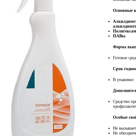
Основные 
Алкилдимет
алкилдимет
Полигексам
ПАВы
Форма вып
Готовое сре
Срок годно
В упаковке: 
Дополните
Средство пр
профилакти
Особые сво
Не вызывает
Не обесцвеч