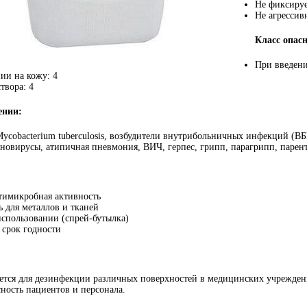
Не фиксируе
Не агрессив
Класс опасн
При введени
ии на кожу: 4
твора: 4
ении:
Mycobacterium tuberculosis, возбудители внутрибольничных инфекций (В
еновирусы, атипичная пневмония, ВИЧ, герпес, грипп, парагрипп, парен
тимикробная активность
ь для металлов и тканей
использовании (спрей-бутылка)
срок годности
ется для дезинфекции различных поверхностей в медицинских учреждени
сность пациентов и персонала.