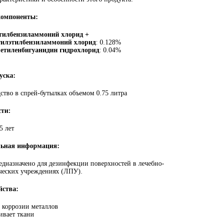
компоненты:
илбензиламмоний хлорид +
илэтилбензиламмоний хлорид
: 0.128%
етиленбигуанидин гидрохлорид
: 0.04%
уска:
дство в спрей-бутылках объемом 0.75 литра
сти:
5 лет
льная информация:
едназначено для дезинфекции поверхностей в лечебно-
ческих учреждениях (ЛПУ).
йства:
 коррозии металлов
ивает ткани