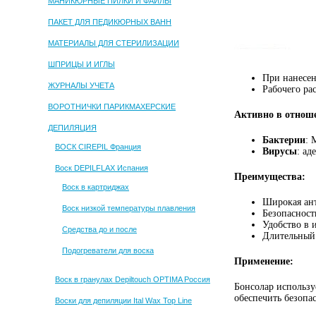
МАНИКЮРНЫЕ ПИЛКИ И ФАЙЛЫ
ПАКЕТ ДЛЯ ПЕДИКЮРНЫХ ВАНН
МАТЕРИАЛЫ ДЛЯ СТЕРИЛИЗАЦИИ
ШПРИЦЫ И ИГЛЫ
При нанесен
ЖУРНАЛЫ УЧЕТА
Рабочего рас
ВОРОТНИЧКИ ПАРИКМАХЕРСКИЕ
Активно в отнош
ДЕПИЛЯЦИЯ
Бактерии
: 
ВОСК CIREPIL Франция
Вирусы
: ад
Воск DEPILFLAX Испания
Преимущества:
Воск в картриджах
Широкая ан
Воск низкой температуры плавления
Безопасност
Удобство в 
Средства до и после
Длительный 
Подогреватели для воска
Применение:
Воск в гранулах Depiltouch OPTIMA Россия
Бонсолар использу
обеспечить безопа
Воски для депиляции Ital Wax Top Line