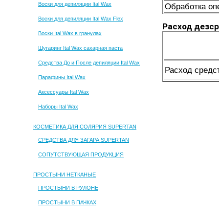
Воски для депиляции Ital Wax
Обработка оп
Воски для депиляции Ital Wax Flex
Расход дезср
Воски Ital Wax в гранулах
Шугаринг Ital Wax сахарная паста
Средства До и После депиляции Ital Wax
Расход средс
Парафины Ital Wax
Аксессуары Ital Wax
Наборы Ital Wax
КОСМЕТИКА ДЛЯ СОЛЯРИЯ SUPERTAN
СРЕДСТВА ДЛЯ ЗАГАРА SUPERTAN
СОПУТСТВУЮЩАЯ ПРОДУКЦИЯ
ПРОСТЫНИ НЕТКАНЫЕ
ПРОСТЫНИ В РУЛОНЕ
ПРОСТЫНИ В ПАЧКАХ