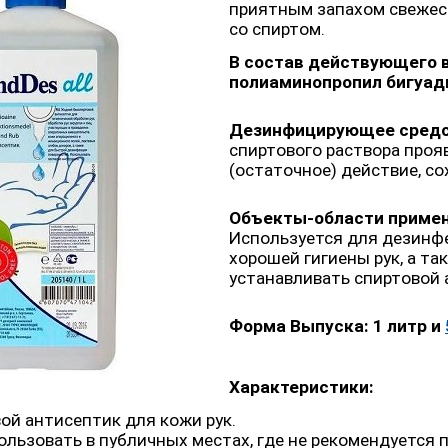
приятным запахом свежес
со спиртом.
В состав действующего 
полиаминопропил бигуади
Дезинфицирующее средс
спиртового раствора про
(остаточное) действие, со
Объекты-области примен
Используется для дезинфе
хорошей гигиены рук, а та
устанавливать спиртовой 
Форма Выпуска:
1 литр и
Характеристики:
ой антисептик для кожи рук.
льзовать в публичных местах, где не рекомендуется