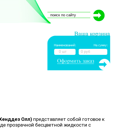
0 шт
0 руб
(Хенддез Олл)
представляет собой готовое к
де прозрачной бесцветной жидкости с