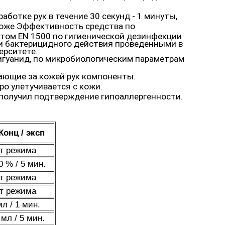
ботке рук в течение 30 секунд - 1 минуты,
коже Эффективность средства по
том EN 1500 по гигиенической дезинфекции
и бактерицидного действия проведенными в
ерситете.
гуанид, по микробиологическим параметрам
ающие за кожей рук компоненты.
о улетучивается с кожи.
 получил подтверждение гипоаллергенности.
Конц / эксп
т режима
0 % / 5 мин.
т режима
т режима
мл / 1 мин.
 мл / 5 мин.