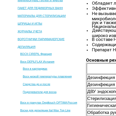
МАНИКЮРНЫЕ ПИЛКИ И ФАЙЛЫ
Обладает л
Эффективно
ПАКЕТ ДЛЯ ПЕДИКЮРНЫХ ВАНН
Не вызывае
МАТЕРИАЛЫ ДЛЯ СТЕРИЛИЗАЦИИ
микробиоло
рук и такж
ШПРИЦЫ И ИГЛЫ
Национальн
Действующ
ЖУРНАЛЫ УЧЕТА
широко из
В составе 
ВОРОТНИЧКИ ПАРИКМАХЕРСКИЕ
Содержащий
ДЕПИЛЯЦИЯ
Препарат H
ВОСК CIREPIL Франция
Основные ре
Воск DEPILFLAX Испания
Воск в картриджах
Воск низкой температуры плавления
Дезинфекция 
Дезинфекция 
Средства до и после
ДВУ эндоскоп
Подогреватели для воска
Стерилизация
Воск в гранулах Depiltouch OPTIMA Россия
Гигиеническая
Воски для депиляции Ital Wax Top Line
Обработка ру