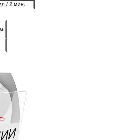
мл / 2 мин.
м.