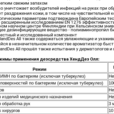
егким свежим запахом
 уничтожает возбудителей инфекций на руках при обра
т раздражения кожи, в том числе на чувствительной 
гическим параметрам подтверждена Европейским тес
е расширенным исследованием EN 1276 эффективност
ом научном центре Финляндии при Хельсинском унив
ее дезинфицирующее вещество - полиаминопропил би
вестный и исследованный компонент
HandDes All также содержаться увлажняющие и ухажив
ся в незначительном количестве ароматизатор быстр
andDes All прошёл также испытания у дерматологов и
жимы применения дезсредства ХендДез Олл:
Режим
ИМН по бактериям (исключая туберкулез)
Не
поверхностей по бактериям (исключая туберкулез)
10
ов
Не
 изделий медицинского назначения
Не
 обработка рук
3 
к хирургов
10