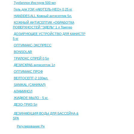
Турбиллон Инструм 500 мл
Гель для УЗИ «АКУГЕЛЬ-НЕО» 0,25 кг
HANDDES ALL Кожный антисептик 5л.
КОЖНЫЙ АНТИСЕПТИК +ОБРАБОТКА
ПОВЕРХНОСТЕЙ "ЭДЕЛЬ" 1 л Триггер
ДОЗИРУЮЩЕЕ УСТРОЙСТВО ДЛЯ КАНИСТР
5 кг
ОПТИМАКС-ЭКСПРЕСС
BONSOLAR
ТРИЛОКС СПРЕЙ 0,5л
ДЕЗИСКРАБ антисептик 1л
ОПТИМАКС ПРОФ
ВЕЛТОСЕПТ-2 100мл.
SANIKAL (САНИКАЛ)
АЛАМИНОЛ
ЖИДКОЕ МЫЛО - 5 кг.
ДЕЗО-ТРИЗ 5л
ДЕЗИНФЕКЦИЯ ВОДЫ ДЛЯ БАССЕЙНА &
SPA
Регулирование Рн