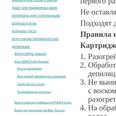
первого ра
МАНИКЮРНЫЕ ПИЛКИ И ФАЙЛЫ
ПАКЕТ ДЛЯ ПЕДИКЮРНЫХ ВАНН
Не оставл
МАТЕРИАЛЫ ДЛЯ СТЕРИЛИЗАЦИИ
Подходят 
ШПРИЦЫ И ИГЛЫ
ЖУРНАЛЫ УЧЕТА
Правила и
ВОРОТНИЧКИ ПАРИКМАХЕРСКИЕ
Картридж
ДЕПИЛЯЦИЯ
ВОСК CIREPIL Франция
Разогрей
Воск DEPILFLAX Испания
Обработ
Воск в картриджах
депиляц
Воск низкой температуры плавления
Не выни
Средства до и после
с воском
Подогреватели для воска
разогрет
Воск в гранулах Depiltouch OPTIMA Россия
На обра
Воски для депиляции Ital Wax Top Line