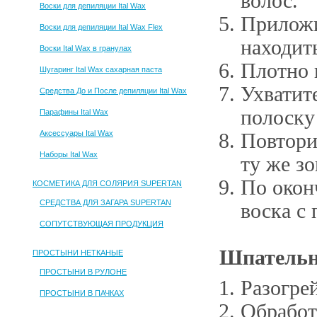
волос.
Воски для депиляции Ital Wax
Приложи
Воски для депиляции Ital Wax Flex
находить
Воски Ital Wax в гранулах
Плотно 
Шугаринг Ital Wax сахарная паста
Ухватит
Средства До и После депиляции Ital Wax
полоску
Парафины Ital Wax
Аксессуары Ital Wax
Повтори
Наборы Ital Wax
ту же зо
По окон
КОСМЕТИКА ДЛЯ СОЛЯРИЯ SUPERTAN
СРЕДСТВА ДЛЯ ЗАГАРА SUPERTAN
воска с
СОПУТСТВУЮЩАЯ ПРОДУКЦИЯ
Шпательн
ПРОСТЫНИ НЕТКАНЫЕ
ПРОСТЫНИ В РУЛОНЕ
Разогрей
ПРОСТЫНИ В ПАЧКАХ
Обработ