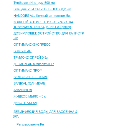
Турбиллон Инструм 500 мл
Гель для УЗИ «АКУГЕЛЬ-НЕО» 0,25 кг
HANDDES ALL Кожный антисептик 5л.
КОЖНЫЙ АНТИСЕПТИК +ОБРАБОТКА
ПОВЕРХНОСТЕЙ "ЭДЕЛЬ" 1 л Триггер
ДОЗИРУЮЩЕЕ УСТРОЙСТВО ДЛЯ КАНИСТР
5 кг
ОПТИМАКС-ЭКСПРЕСС
BONSOLAR
ТРИЛОКС СПРЕЙ 0,5л
ДЕЗИСКРАБ антисептик 1л
ОПТИМАКС ПРОФ
ВЕЛТОСЕПТ-2 100мл.
SANIKAL (САНИКАЛ)
АЛАМИНОЛ
ЖИДКОЕ МЫЛО - 5 кг.
ДЕЗО-ТРИЗ 5л
ДЕЗИНФЕКЦИЯ ВОДЫ ДЛЯ БАССЕЙНА &
SPA
Регулирование Рн