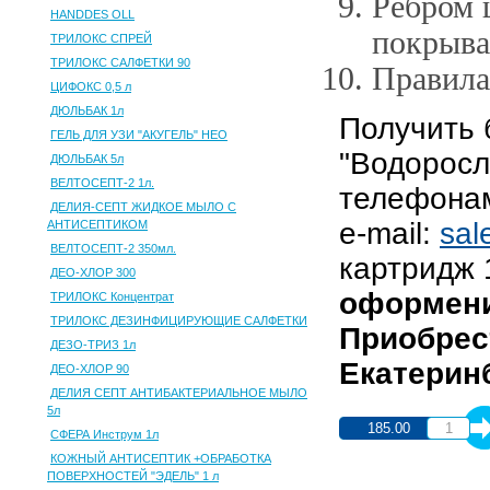
Ребром 
HANDDES OLL
покрыва
ТРИЛОКС СПРЕЙ
ТРИЛОКС САЛФЕТКИ 90
Правила
ЦИФОКС 0,5 л
ДЮЛЬБАК 1л
Получить 
ГЕЛЬ ДЛЯ УЗИ "АКУГЕЛЬ" НЕО
"Водоросл
ДЮЛЬБАК 5л
ВЕЛТОСЕПТ-2 1л.
телефона
ДЕЛИЯ-СЕПТ ЖИДКОЕ МЫЛО С
e-mail:
sal
АНТИСЕПТИКОМ
ВЕЛТОСЕПТ-2 350мл.
картридж 
ДЕО-ХЛОР 300
оформени
ТРИЛОКС Концентрат
ТРИЛОКС ДЕЗИНФИЦИРУЮЩИЕ САЛФЕТКИ
Приобрес
ДЕЗО-ТРИЗ 1л
Екатеринб
ДЕО-ХЛОР 90
ДЕЛИЯ СЕПТ АНТИБАКТЕРИАЛЬНОЕ МЫЛО
5л
185.00
СФЕРА Инструм 1л
КОЖНЫЙ АНТИСЕПТИК +ОБРАБОТКА
ПОВЕРХНОСТЕЙ "ЭДЕЛЬ" 1 л