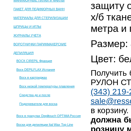
МАНИКЮРНЫЕ ПИЛКИ И ФАЙЛЫ
защиту о
ПАКЕТ ДЛЯ ПЕДИКЮРНЫХ ВАНН
х/б тка
МАТЕРИАЛЫ ДЛЯ СТЕРИЛИЗАЦИИ
метра и 
ШПРИЦЫ И ИГЛЫ
ЖУРНАЛЫ УЧЕТА
Размер: 
ВОРОТНИЧКИ ПАРИКМАХЕРСКИЕ
ДЕПИЛЯЦИЯ
Цвет: бе
ВОСК CIREPIL Франция
Воск DEPILFLAX Испания
Получить
Воск в картриджах
РУЛОН СТ
Воск низкой температуры плавления
(343) 219-
Средства до и после
sale@ress
Подогреватели для воска
в корзину.
Воск в гранулах Depiltouch OPTIMA Россия
должна б
Воски для депиляции Ital Wax Top Line
розницу м