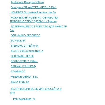
Турбиллон Инструм 500 мл
Гель для УЗИ «АКУГЕЛЬ-НЕО» 0,25 кг
HANDDES ALL Кожный антисептик 5л.
КОЖНЫЙ АНТИСЕПТИК +ОБРАБОТКА
ПОВЕРХНОСТЕЙ "ЭДЕЛЬ" 1 л Триггер
ДОЗИРУЮЩЕЕ УСТРОЙСТВО ДЛЯ КАНИСТР
5 кг
ОПТИМАКС-ЭКСПРЕСС
BONSOLAR
ТРИЛОКС СПРЕЙ 0,5л
ДЕЗИСКРАБ антисептик 1л
ОПТИМАКС ПРОФ
ВЕЛТОСЕПТ-2 100мл.
SANIKAL (САНИКАЛ)
АЛАМИНОЛ
ЖИДКОЕ МЫЛО - 5 кг.
ДЕЗО-ТРИЗ 5л
ДЕЗИНФЕКЦИЯ ВОДЫ ДЛЯ БАССЕЙНА &
SPA
Регулирование Рн