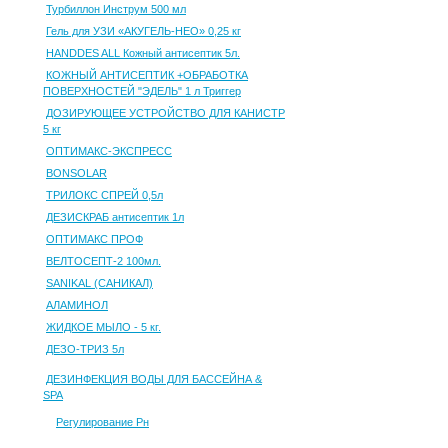
Турбиллон Инструм 500 мл
Гель для УЗИ «АКУГЕЛЬ-НЕО» 0,25 кг
HANDDES ALL Кожный антисептик 5л.
КОЖНЫЙ АНТИСЕПТИК +ОБРАБОТКА
ПОВЕРХНОСТЕЙ "ЭДЕЛЬ" 1 л Триггер
ДОЗИРУЮЩЕЕ УСТРОЙСТВО ДЛЯ КАНИСТР
5 кг
ОПТИМАКС-ЭКСПРЕСС
BONSOLAR
ТРИЛОКС СПРЕЙ 0,5л
ДЕЗИСКРАБ антисептик 1л
ОПТИМАКС ПРОФ
ВЕЛТОСЕПТ-2 100мл.
SANIKAL (САНИКАЛ)
АЛАМИНОЛ
ЖИДКОЕ МЫЛО - 5 кг.
ДЕЗО-ТРИЗ 5л
ДЕЗИНФЕКЦИЯ ВОДЫ ДЛЯ БАССЕЙНА &
SPA
Регулирование Рн