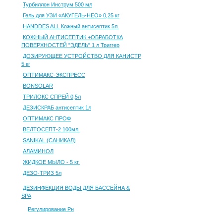
Турбиллон Инструм 500 мл
Гель для УЗИ «АКУГЕЛЬ-НЕО» 0,25 кг
HANDDES ALL Кожный антисептик 5л.
КОЖНЫЙ АНТИСЕПТИК +ОБРАБОТКА
ПОВЕРХНОСТЕЙ "ЭДЕЛЬ" 1 л Триггер
ДОЗИРУЮЩЕЕ УСТРОЙСТВО ДЛЯ КАНИСТР
5 кг
ОПТИМАКС-ЭКСПРЕСС
BONSOLAR
ТРИЛОКС СПРЕЙ 0,5л
ДЕЗИСКРАБ антисептик 1л
ОПТИМАКС ПРОФ
ВЕЛТОСЕПТ-2 100мл.
SANIKAL (САНИКАЛ)
АЛАМИНОЛ
ЖИДКОЕ МЫЛО - 5 кг.
ДЕЗО-ТРИЗ 5л
ДЕЗИНФЕКЦИЯ ВОДЫ ДЛЯ БАССЕЙНА &
SPA
Регулирование Рн