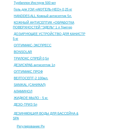
Турбиллон Инструм 500 мл
Гель для УЗИ «АКУГЕЛЬ-НЕО» 0,25 кг
HANDDES ALL Кожный антисептик 5л.
КОЖНЫЙ АНТИСЕПТИК +ОБРАБОТКА
ПОВЕРХНОСТЕЙ "ЭДЕЛЬ" 1 л Триггер
ДОЗИРУЮЩЕЕ УСТРОЙСТВО ДЛЯ КАНИСТР
5 кг
ОПТИМАКС-ЭКСПРЕСС
BONSOLAR
ТРИЛОКС СПРЕЙ 0,5л
ДЕЗИСКРАБ антисептик 1л
ОПТИМАКС ПРОФ
ВЕЛТОСЕПТ-2 100мл.
SANIKAL (САНИКАЛ)
АЛАМИНОЛ
ЖИДКОЕ МЫЛО - 5 кг.
ДЕЗО-ТРИЗ 5л
ДЕЗИНФЕКЦИЯ ВОДЫ ДЛЯ БАССЕЙНА &
SPA
Регулирование Рн