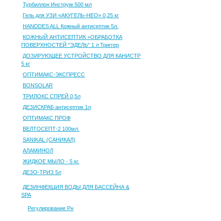
Турбиллон Инструм 500 мл
Гель для УЗИ «АКУГЕЛЬ-НЕО» 0,25 кг
HANDDES ALL Кожный антисептик 5л.
КОЖНЫЙ АНТИСЕПТИК +ОБРАБОТКА
ПОВЕРХНОСТЕЙ "ЭДЕЛЬ" 1 л Триггер
ДОЗИРУЮЩЕЕ УСТРОЙСТВО ДЛЯ КАНИСТР
5 кг
ОПТИМАКС-ЭКСПРЕСС
BONSOLAR
ТРИЛОКС СПРЕЙ 0,5л
ДЕЗИСКРАБ антисептик 1л
ОПТИМАКС ПРОФ
ВЕЛТОСЕПТ-2 100мл.
SANIKAL (САНИКАЛ)
АЛАМИНОЛ
ЖИДКОЕ МЫЛО - 5 кг.
ДЕЗО-ТРИЗ 5л
ДЕЗИНФЕКЦИЯ ВОДЫ ДЛЯ БАССЕЙНА &
SPA
Регулирование Рн