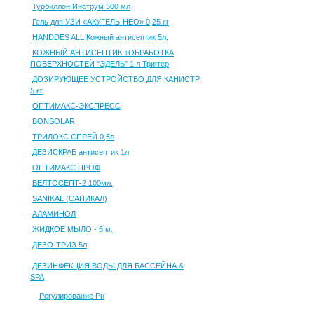
Турбиллон Инструм 500 мл
Гель для УЗИ «АКУГЕЛЬ-НЕО» 0,25 кг
HANDDES ALL Кожный антисептик 5л.
КОЖНЫЙ АНТИСЕПТИК +ОБРАБОТКА
ПОВЕРХНОСТЕЙ "ЭДЕЛЬ" 1 л Триггер
ДОЗИРУЮЩЕЕ УСТРОЙСТВО ДЛЯ КАНИСТР
5 кг
ОПТИМАКС-ЭКСПРЕСС
BONSOLAR
ТРИЛОКС СПРЕЙ 0,5л
ДЕЗИСКРАБ антисептик 1л
ОПТИМАКС ПРОФ
ВЕЛТОСЕПТ-2 100мл.
SANIKAL (САНИКАЛ)
АЛАМИНОЛ
ЖИДКОЕ МЫЛО - 5 кг.
ДЕЗО-ТРИЗ 5л
ДЕЗИНФЕКЦИЯ ВОДЫ ДЛЯ БАССЕЙНА &
SPA
Регулирование Рн