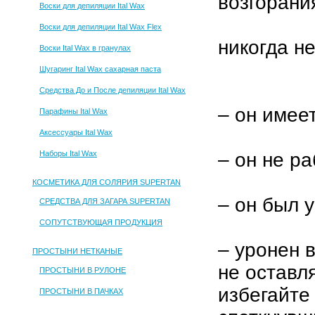
возгорани
Воски для депиляции Ital Wax
Воски для депиляции Ital Wax Flex
никогда н
Воски Ital Wax в гранулах
Шугаринг Ital Wax сахарная паста
Средства До и После депиляции Ital Wax
– он имее
Парафины Ital Wax
Аксессуары Ital Wax
Наборы Ital Wax
– он не р
КОСМЕТИКА ДЛЯ СОЛЯРИЯ SUPERTAN
– он был 
СРЕДСТВА ДЛЯ ЗАГАРА SUPERTAN
СОПУТСТВУЮЩАЯ ПРОДУКЦИЯ
– уронен в
ПРОСТЫНИ НЕТКАНЫЕ
не оставл
ПРОСТЫНИ В РУЛОНЕ
избегайте
ПРОСТЫНИ В ПАЧКАХ