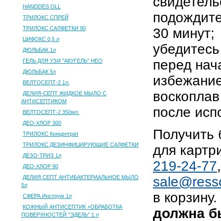
свидетель
HANDDES OLL
подождите
ТРИЛОКС СПРЕЙ
ТРИЛОКС САЛФЕТКИ 90
30 минут;
ЦИФОКС 0,5 л
убедитесь
ДЮЛЬБАК 1л
перед нач
ГЕЛЬ ДЛЯ УЗИ "АКУГЕЛЬ" НЕО
ДЮЛЬБАК 5л
избежание
ВЕЛТОСЕПТ-2 1л.
воскоплав
ДЕЛИЯ-СЕПТ ЖИДКОЕ МЫЛО С
АНТИСЕПТИКОМ
после исп
ВЕЛТОСЕПТ-2 350мл.
ДЕО-ХЛОР 300
Получить 
ТРИЛОКС Концентрат
ТРИЛОКС ДЕЗИНФИЦИРУЮЩИЕ САЛФЕТКИ
для картр
ДЕЗО-ТРИЗ 1л
219-24-77
ДЕО-ХЛОР 90
ДЕЛИЯ СЕПТ АНТИБАКТЕРИАЛЬНОЕ МЫЛО
sale@ress
5л
в корзину.
СФЕРА Инструм 1л
КОЖНЫЙ АНТИСЕПТИК +ОБРАБОТКА
должна б
ПОВЕРХНОСТЕЙ "ЭДЕЛЬ" 1 л