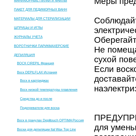
Меры пред
МАНИКЮРНЫЕ ПИЛКИ И ФАЙЛЫ
ПАКЕТ ДЛЯ ПЕДИКЮРНЫХ ВАНН
Соблюдайт
МАТЕРИАЛЫ ДЛЯ СТЕРИЛИЗАЦИИ
электриче
ШПРИЦЫ И ИГЛЫ
ЖУРНАЛЫ УЧЕТА
Оберегайт
ВОРОТНИЧКИ ПАРИКМАХЕРСКИЕ
Не помеща
ДЕПИЛЯЦИЯ
сухой пов
ВОСК CIREPIL Франция
Если воск
Воск DEPILFLAX Испания
доставайте
Воск в картриджах
наэлектри
Воск низкой температуры плавления
Средства до и после
Подогреватели для воска
ПРЕДУПР
Воск в гранулах Depiltouch OPTIMA Россия
для умень
Воски для депиляции Ital Wax Top Line