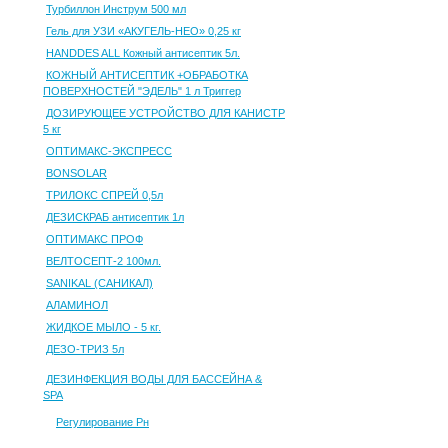
Турбиллон Инструм 500 мл
Гель для УЗИ «АКУГЕЛЬ-НЕО» 0,25 кг
HANDDES ALL Кожный антисептик 5л.
КОЖНЫЙ АНТИСЕПТИК +ОБРАБОТКА
ПОВЕРХНОСТЕЙ "ЭДЕЛЬ" 1 л Триггер
ДОЗИРУЮЩЕЕ УСТРОЙСТВО ДЛЯ КАНИСТР
5 кг
ОПТИМАКС-ЭКСПРЕСС
BONSOLAR
ТРИЛОКС СПРЕЙ 0,5л
ДЕЗИСКРАБ антисептик 1л
ОПТИМАКС ПРОФ
ВЕЛТОСЕПТ-2 100мл.
SANIKAL (САНИКАЛ)
АЛАМИНОЛ
ЖИДКОЕ МЫЛО - 5 кг.
ДЕЗО-ТРИЗ 5л
ДЕЗИНФЕКЦИЯ ВОДЫ ДЛЯ БАССЕЙНА &
SPA
Регулирование Рн